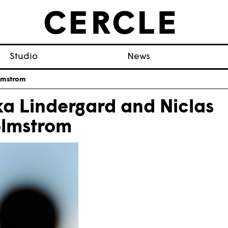
Studio
News
olmstrom
ka Lindergard and Niclas
lmstrom