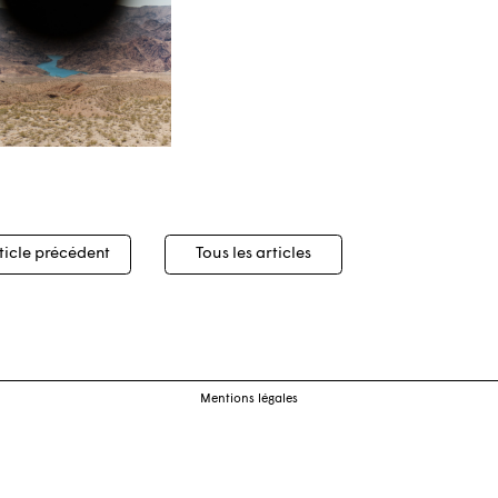
igation
ticle précédent
Tous les articles
cles
Mentions légales