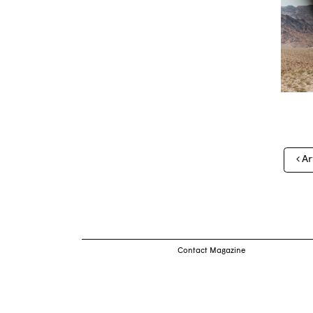
Nav
Ar
des
arti
Contact Magazine