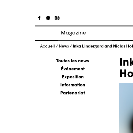
Magazine
Articles
Accueil
/
News
/
Inka Lindergard and Niclas H
À propos
In
Numéros
Toutes les news
Événement
Ho
Exposition
Information
Partenariat