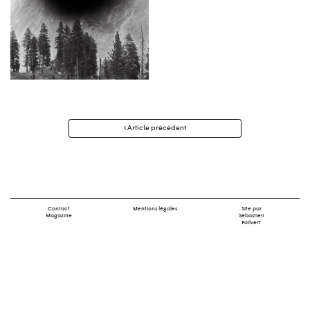
Navigation
Article précédent
des
articles
Contact
Mentions légales
Site par
Magazine
Sébastien
Poilvert