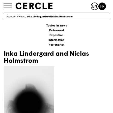
EN
FR
Toggle
navigation
Accueil
/
News
/
Inka Lindergard and Niclas Holmstrom
Toutes les news
Événement
Exposition
Information
Partenariat
Inka Lindergard and Niclas
Holmstrom