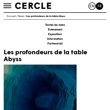
EN
FR
Toggle
navigation
Accueil
/
News
/
Les profondeurs de la table Abyss
Toutes les news
Événement
Exposition
Information
Partenariat
Les profondeurs de la table
Abyss