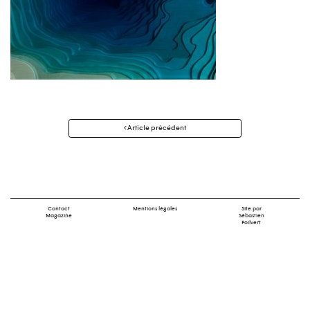
Navigation
Article précédent
des
articles
Contact
Mentions légales
Site par
Magazine
Sébastien
Poilvert