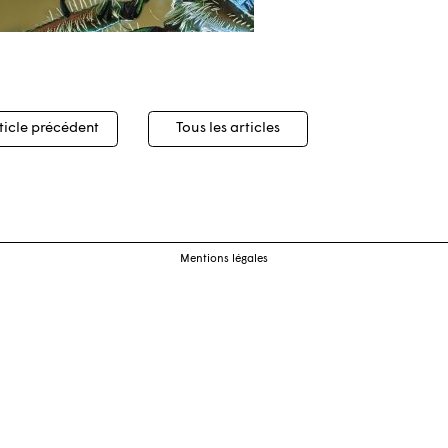
igation
ticle précédent
Tous les articles
cles
Mentions légales