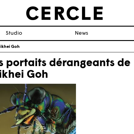
Studio
News
hikhei Goh
s portaits dérangeants de
ikhei Goh