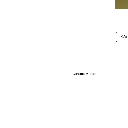
Nav
Ar
des
arti
Contact Magazine