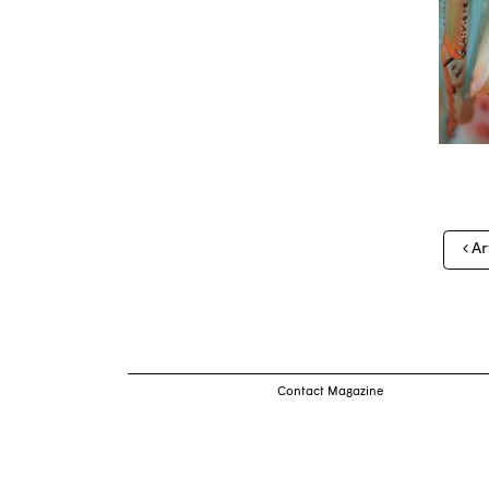
Nav
Ar
des
arti
Contact Magazine