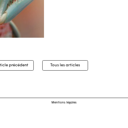
igation
ticle précédent
Tous les articles
cles
Mentions légales