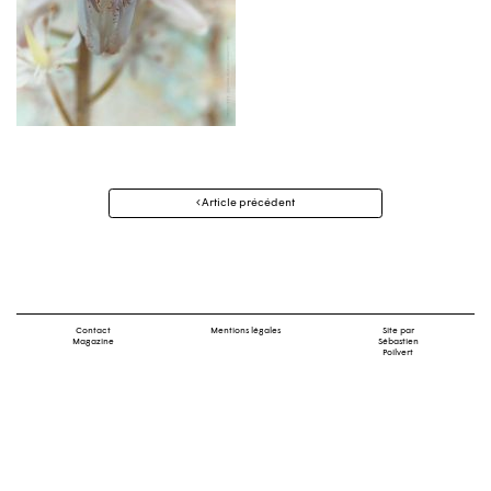
Navigation
Article précédent
des
articles
Contact
Mentions légales
Site par
Magazine
Sébastien
Poilvert