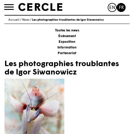
EN
FR
Toggle
navigation
Accueil
/
News
/
Les photographies troublantes de Igor Siwanowicz
Toutes les news
Événement
Exposition
Information
Partenariat
Les photographies troublantes
de Igor Siwanowicz