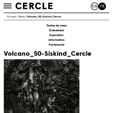
EN
FR
Toggle
navigation
Accueil
/
News
/
Volcano_50-Siskind_Cercle
Toutes les news
Événement
Exposition
Information
Partenariat
Volcano_50-Siskind_Cercle