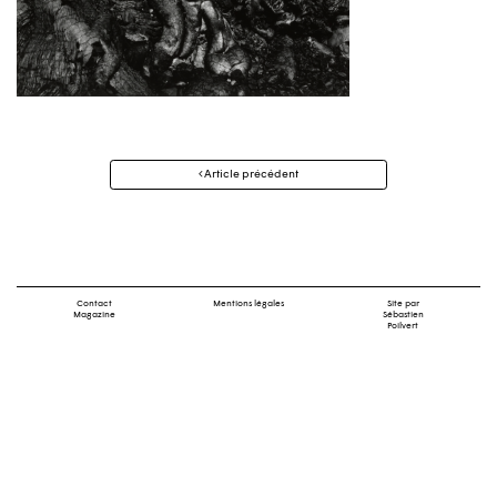
Navigation
Article précédent
des
articles
Contact
Mentions légales
Site par
Magazine
Sébastien
Poilvert