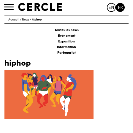
EN
FR
Toggle
navigation
Accueil
/
News
/
hiphop
Toutes les news
Événement
Exposition
Information
Partenariat
hiphop