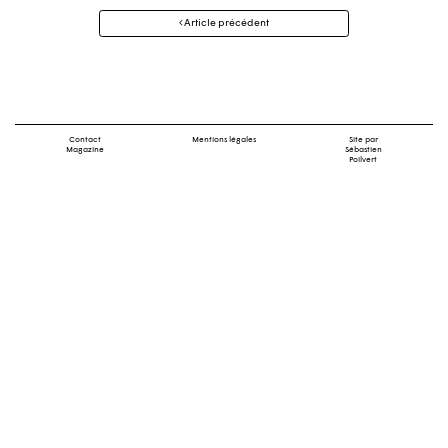
Navigation
Article précédent
des
articles
Contact
Mentions légales
Site par
Magazine
Sébastien
Poilvert