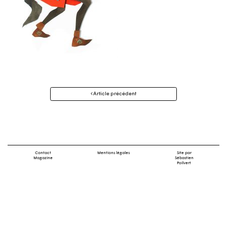
Navigation
Article précédent
des
articles
Contact
Mentions légales
Site par
Magazine
Sébastien
Poilvert