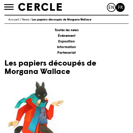
EN
FR
Toggle
navigation
Accueil
/
News
/
Les papiers découpés de Morgana Wallace
Toutes les news
Événement
Exposition
Information
Partenariat
Les papiers découpés de
Morgana Wallace