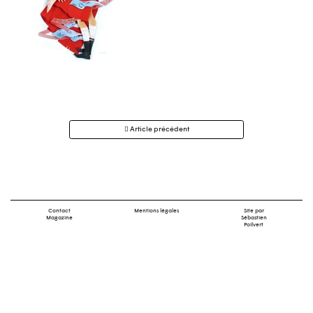
Navigation
Article précédent
des
articles
Contact
Mentions légales
Site par
Magazine
Sébastien
Poilvert