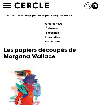
EN
FR
Toggle
navigation
Accueil
/
News
/
Les papiers découpés de Morgana Wallace
Toutes les news
Événement
Exposition
Information
Partenariat
Les papiers découpés de
Morgana Wallace