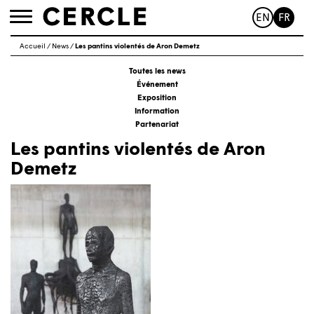
EN
FR
Toggle
navigation
Accueil
/
News
/
Les pantins violentés de Aron Demetz
Toutes les news
Événement
Exposition
Information
Partenariat
Les pantins violentés de Aron
Demetz