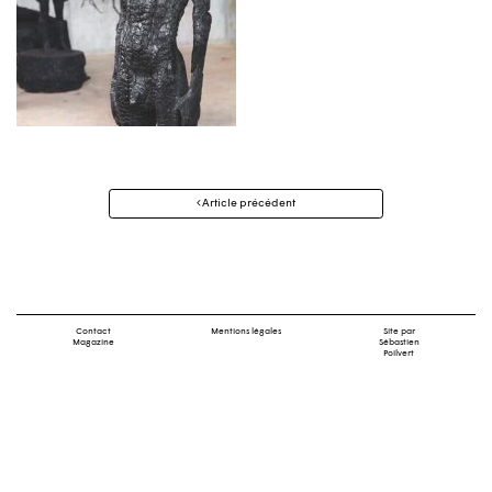
Navigation
Article précédent
des
articles
Contact
Mentions légales
Site par
Magazine
Sébastien
Poilvert