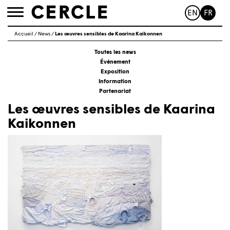
EN
FR
Toggle
navigation
Accueil
/
News
/
Les œuvres sensibles de Kaarina Kaikonnen
Toutes les news
Événement
Exposition
Information
Partenariat
Les œuvres sensibles de Kaarina
Kaikonnen