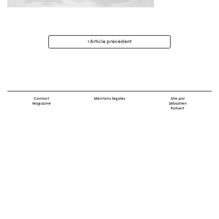
Navigation
Article précédent
des
articles
Contact
Mentions légales
Site par
Magazine
Sébastien
Poilvert