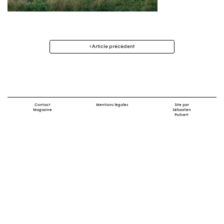
Navigation
Article précédent
des
articles
Contact
Mentions légales
Site par
Magazine
Sébastien
Poilvert