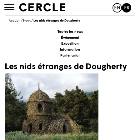
EN
FR
Toggle
navigation
Accueil
/
News
/
Les nids étranges de Dougherty
Toutes les news
Événement
Exposition
Information
Partenariat
Les nids étranges de Dougherty