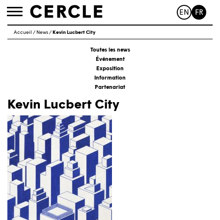
EN
FR
Toggle
navigation
Accueil
/
News
/
Kevin Lucbert City
Toutes les news
Événement
Exposition
Information
Partenariat
Kevin Lucbert City