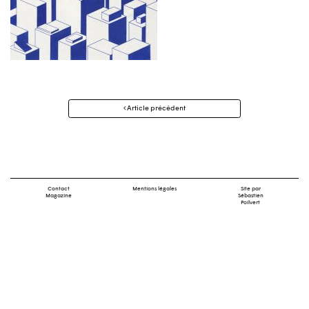
Navigation
Article précédent
des
articles
Contact
Mentions légales
Site par
Magazine
Sébastien
Poilvert