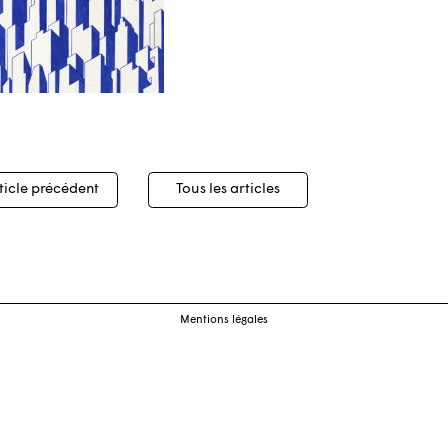
igation
ticle précédent
Tous les articles
cles
Mentions légales