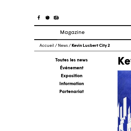
Magazine
Articles
Accueil
/
News
/
Kevin Lucbert City 2
À propos
Ke
Numéros
Toutes les news
Événement
Exposition
Information
Partenariat