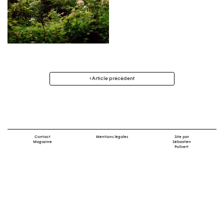
Navigation
Article précédent
des
articles
Contact
Mentions légales
Site par
Magazine
Sébastien
Poilvert