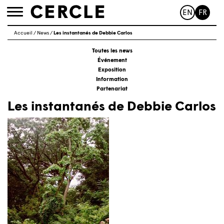
EN
FR
Toggle
navigation
Accueil
/
News
/
Les instantanés de Debbie Carlos
Toutes les news
Événement
Exposition
Information
Partenariat
Les instantanés de Debbie Carlos