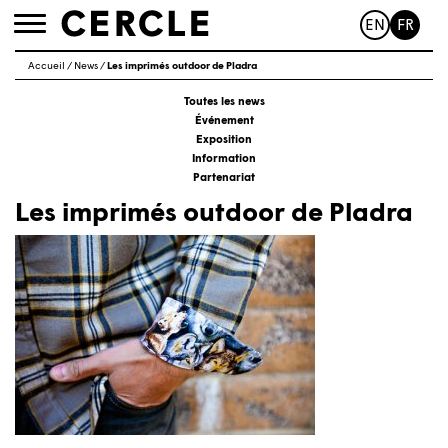
EN
FR
Toggle
navigation
Accueil
/
News
/
Les imprimés outdoor de Pladra
Toutes les news
Événement
Exposition
Information
Partenariat
Les imprimés outdoor de Pladra