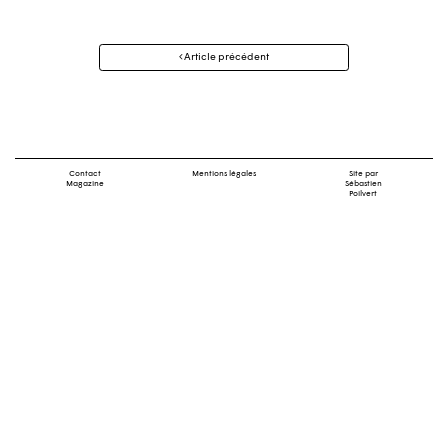
Navigation
Article précédent
des
articles
Contact
Mentions légales
Site par
Magazine
Sébastien
Poilvert