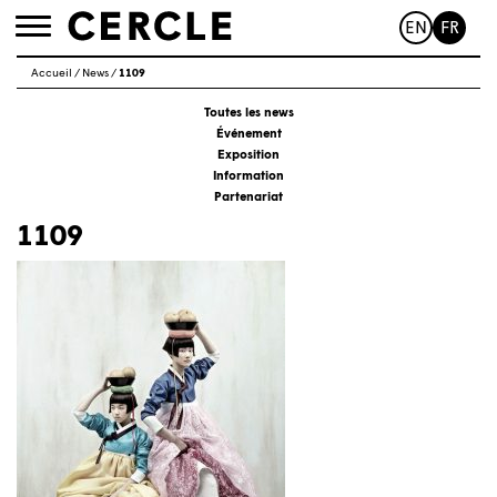
EN
FR
Toggle
navigation
Accueil
/
News
/
1109
Toutes les news
Événement
Exposition
Information
Partenariat
1109