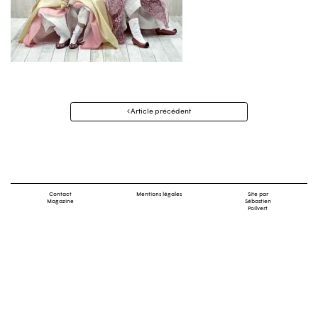
Navigation
Article précédent
des
articles
Contact
Mentions légales
Site par
Magazine
Sébastien
Poilvert