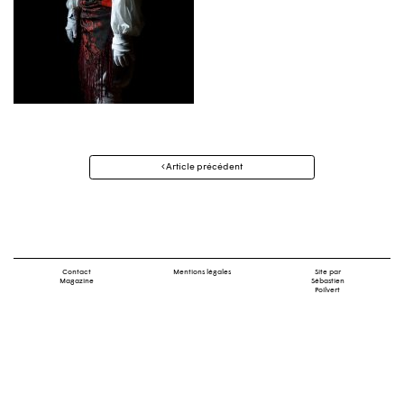
Navigation
Article précédent
des
articles
Contact
Mentions légales
Site par
Magazine
Sébastien
Poilvert