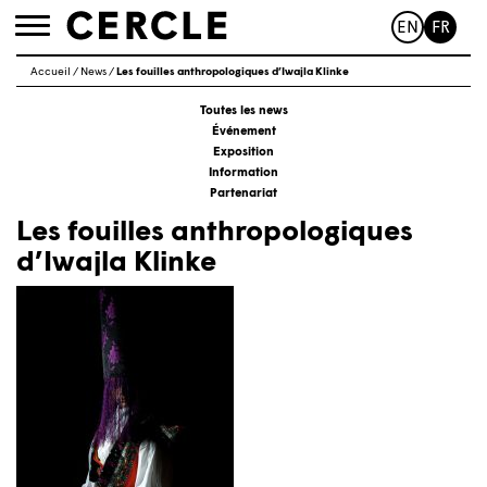
EN
FR
Toggle
navigation
Accueil
/
News
/
Les fouilles anthropologiques d’Iwajla Klinke
Toutes les news
Événement
Exposition
Information
Partenariat
Les fouilles anthropologiques
d’Iwajla Klinke