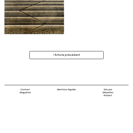
Navigation
Article précédent
des
articles
Contact
Mentions légales
Site par
Magazine
Sébastien
Poilvert