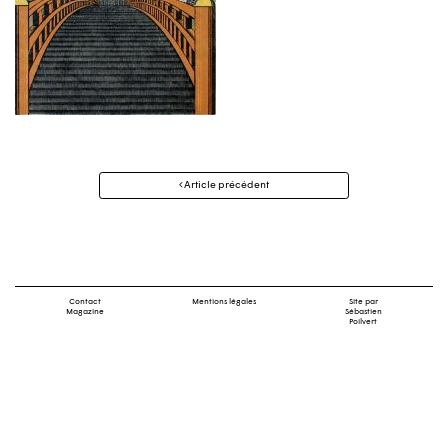
Navigation
Article précédent
des
articles
Contact
Mentions légales
Site par
Magazine
Sébastien
Poilvert