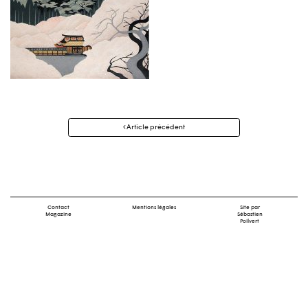
Navigation
Article précédent
des
articles
Contact
Mentions légales
Site par
Magazine
Sébastien
Poilvert