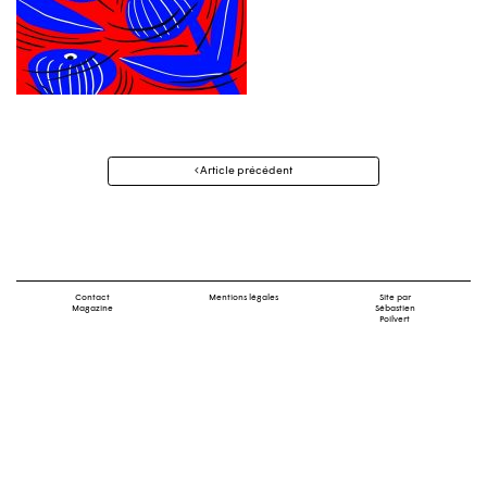
Navigation
Article précédent
des
articles
Contact
Mentions légales
Site par
Magazine
Sébastien
Poilvert