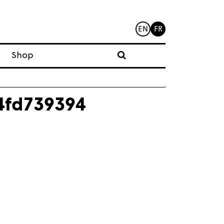
EN
FR
Shop
4fd739394