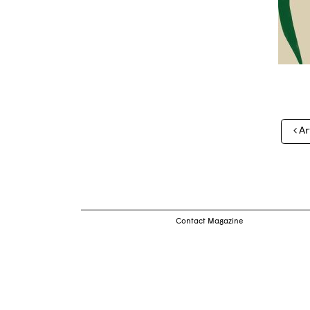
Nav
Ar
des
arti
Contact Magazine