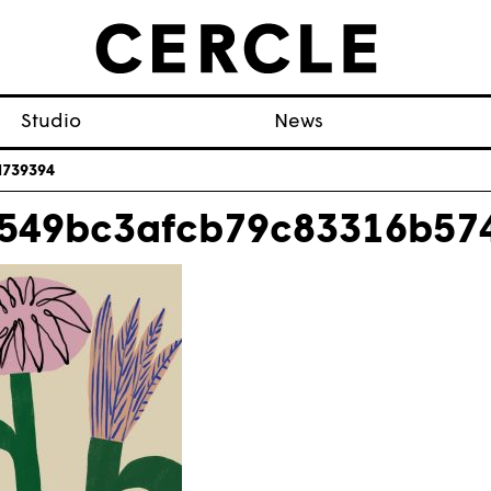
Studio
News
d739394
549bc3afcb79c83316b57