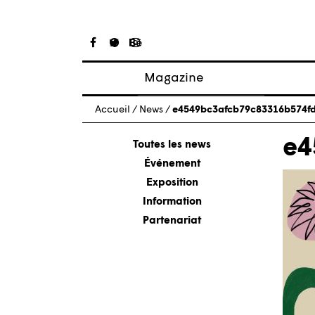
Magazine
Articles
Accueil
/
News
/
e4549bc3afcb79c83316b574f
À propos
e4
Numéros
Toutes les news
Événement
Exposition
Information
Partenariat