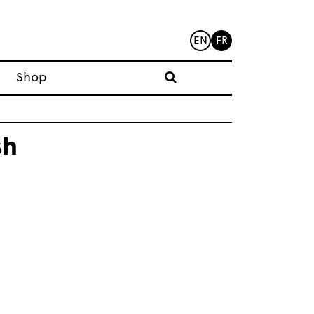
EN
FR
Shop
sh