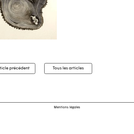
igation
ticle précédent
Tous les articles
cles
Mentions légales