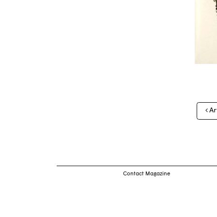
Nav
Ar
des
arti
Contact Magazine