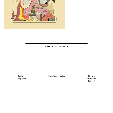
Navigation
Article précédent
des
articles
Contact
Mentions légales
Site par
Magazine
Sébastien
Poilvert