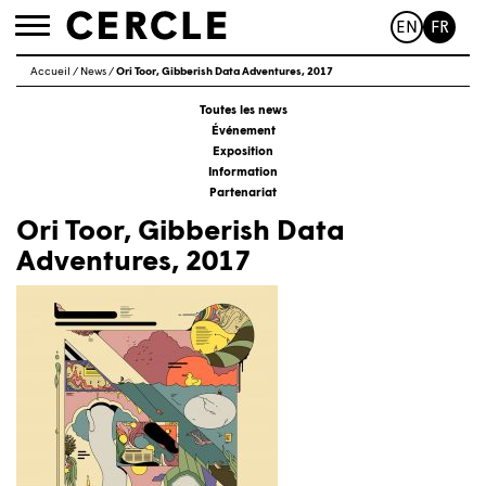
EN
FR
Toggle
navigation
Accueil
/
News
/
Ori Toor, Gibberish Data Adventures, 2017
Toutes les news
Événement
Exposition
Information
Partenariat
Ori Toor, Gibberish Data
Adventures, 2017