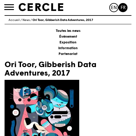
EN
FR
Toggle
navigation
Accueil
/
News
/
Ori Toor, Gibberish Data Adventures, 2017
Toutes les news
Événement
Exposition
Information
Partenariat
Ori Toor, Gibberish Data
Adventures, 2017