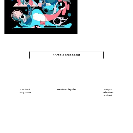
Navigation
Article précédent
des
articles
Contact
Mentions légales
Site par
Magazine
Sébastien
Poilvert