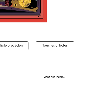
igation
ticle précédent
Tous les articles
cles
Mentions légales