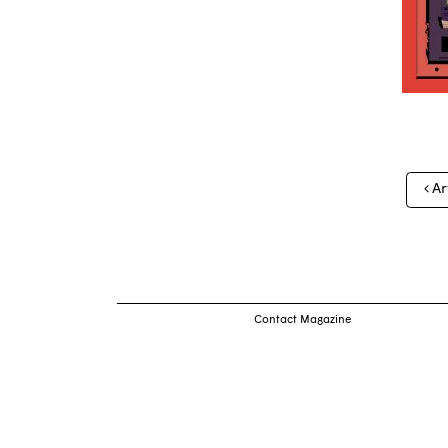
Nav
Ar
des
arti
Contact Magazine