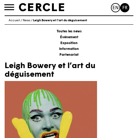
EN
FR
Toggle
navigation
Accueil
/
News
/
Leigh Bowery et l’art du déguisement
Toutes les news
Événement
Exposition
Information
Partenariat
Leigh Bowery et l’art du
déguisement