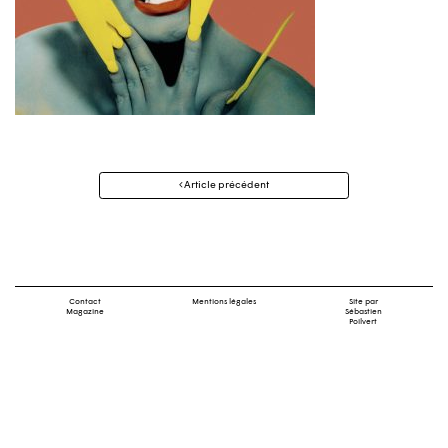
Navigation
Article précédent
des
articles
Contact
Mentions légales
Site par
Magazine
Sébastien
Poilvert