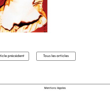
igation
ticle précédent
Tous les articles
cles
Mentions légales