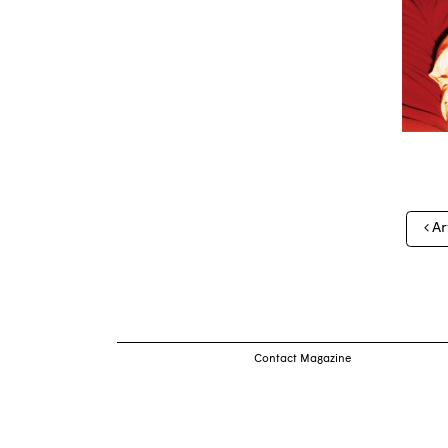
Nav
Ar
des
arti
Contact Magazine