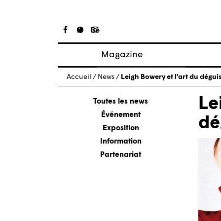
Magazine
Articles
Accueil
/
News
/
Leigh Bowery et l’art du dégu
À propos
Le
Numéros
Toutes les news
Événement
dé
Exposition
Information
Partenariat