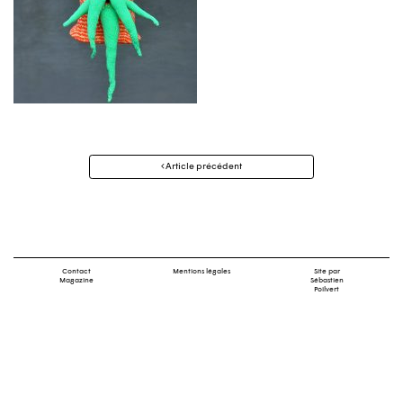
Navigation
Article précédent
des
articles
Contact
Mentions légales
Site par
Magazine
Sébastien
Poilvert