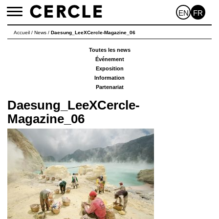
EN
FR
Toggle
navigation
Accueil
/
News
/
Daesung_LeeXCercle-Magazine_06
Toutes les news
Événement
Exposition
Information
Partenariat
Daesung_LeeXCercle-
Magazine_06