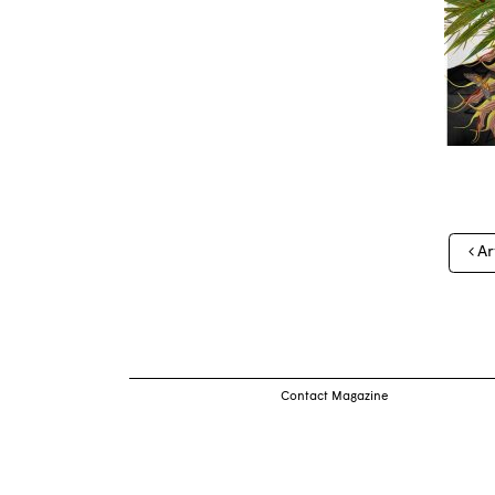
Nav
Ar
des
arti
Contact Magazine