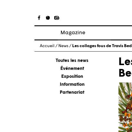
Magazine
Articles
Accueil
/
News
/
Les collages fous de Travis Bed
À propos
Le
Numéros
Toutes les news
Événement
Be
Exposition
Information
Partenariat