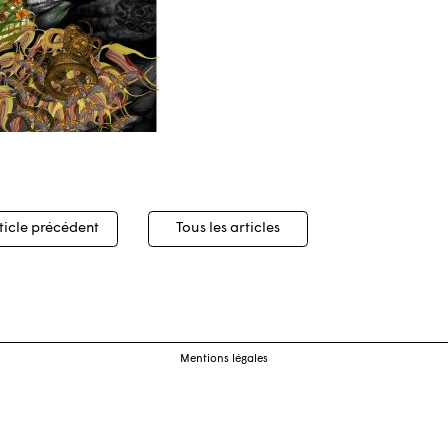
igation
ticle précédent
Tous les articles
cles
Mentions légales