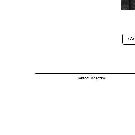
Nav
Ar
des
arti
Contact Magazine