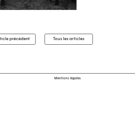
igation
ticle précédent
Tous les articles
cles
Mentions légales