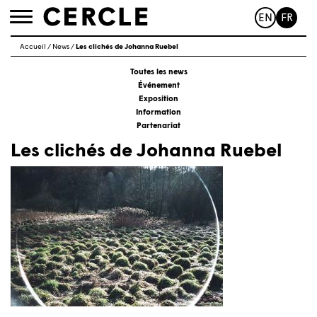
EN
FR
Toggle
navigation
Accueil
/
News
/
Les clichés de Johanna Ruebel
Toutes les news
Événement
Exposition
Information
Partenariat
Les clichés de Johanna Ruebel