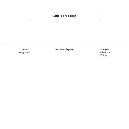
Navigation
Article précédent
des
articles
Contact
Mentions légales
Site par
Magazine
Sébastien
Poilvert