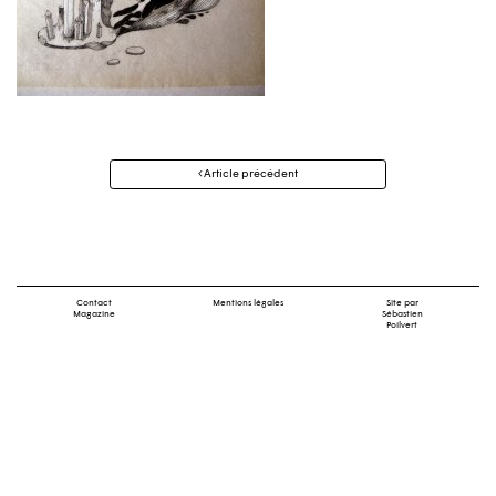
Navigation
Article précédent
des
articles
Contact
Mentions légales
Site par
Magazine
Sébastien
Poilvert