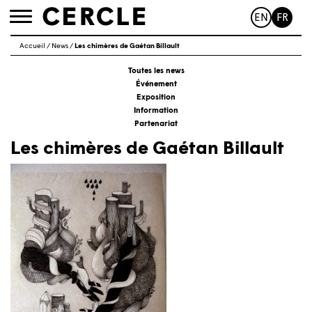
EN
FR
Toggle
navigation
Accueil
/
News
/
Les chimères de Gaétan Billault
Toutes les news
Événement
Exposition
Information
Partenariat
Les chimères de Gaétan Billault