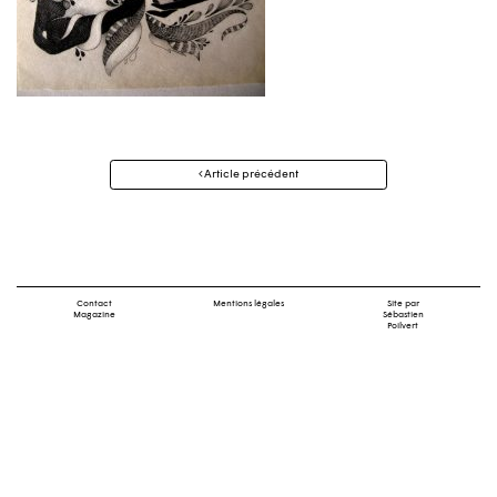
Navigation
Article précédent
des
articles
Contact
Mentions légales
Site par
Magazine
Sébastien
Poilvert