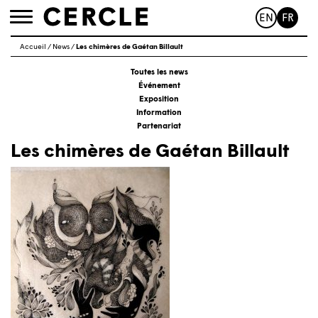
EN
FR
Toggle
navigation
Accueil
/
News
/
Les chimères de Gaétan Billault
Toutes les news
Événement
Exposition
Information
Partenariat
Les chimères de Gaétan Billault