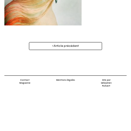
Navigation
Article précédent
des
articles
Contact
Mentions légales
Site par
Magazine
Sébastien
Poilvert