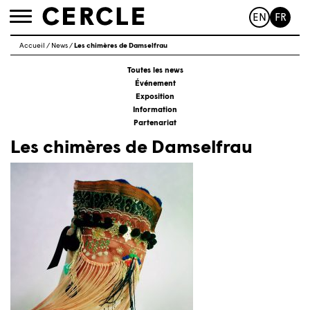
EN
FR
Toggle
navigation
Accueil
/
News
/
Les chimères de Damselfrau
Toutes les news
Événement
Exposition
Information
Partenariat
Les chimères de Damselfrau