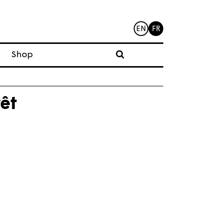
EN
FR
Shop
êt