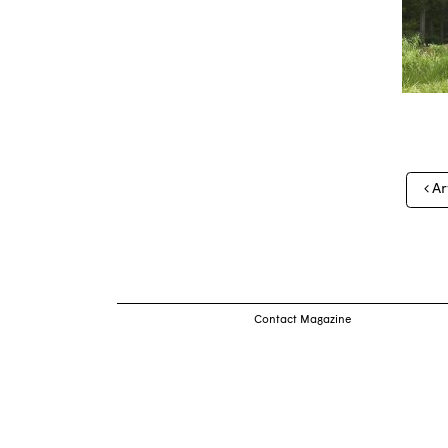
Nav
Ar
des
arti
Contact Magazine