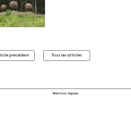
igation
ticle précédent
Tous les articles
cles
Mentions légales