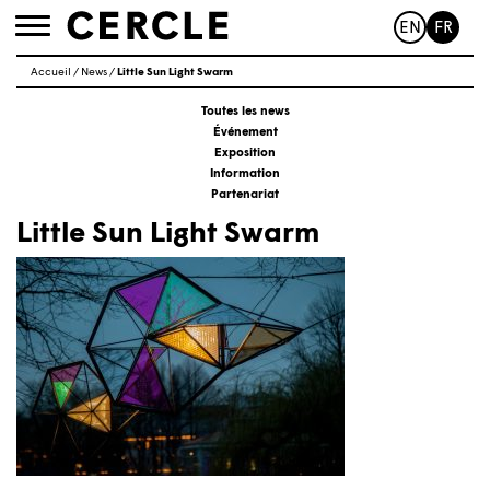
EN
FR
Toggle
navigation
Accueil
/
News
/
Little Sun Light Swarm
Toutes les news
Événement
Exposition
Information
Partenariat
Little Sun Light Swarm