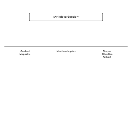
Navigation
Article précédent
des
articles
Contact
Mentions légales
Site par
Magazine
Sébastien
Poilvert