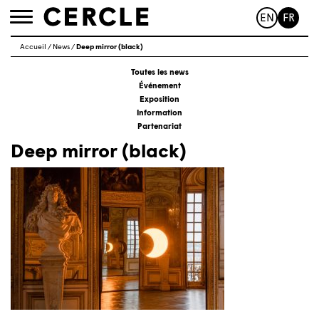
EN
FR
Toggle
navigation
Accueil
/
News
/
Deep mirror (black)
Toutes les news
Événement
Exposition
Information
Partenariat
Deep mirror (black)