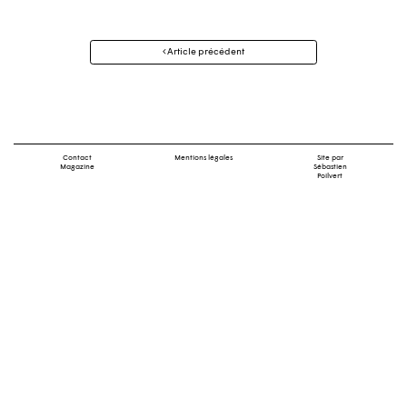
Navigation
Article précédent
des
articles
Contact
Mentions légales
Site par
Magazine
Sébastien
Poilvert