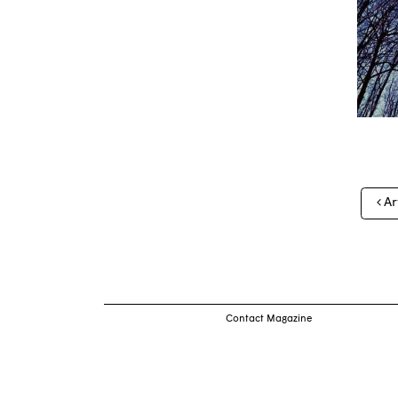
Nav
Ar
des
arti
Contact Magazine