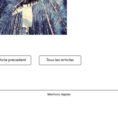
igation
ticle précédent
Tous les articles
cles
Mentions légales