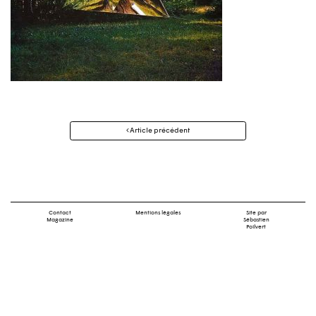
Navigation
Article précédent
des
articles
Contact
Mentions légales
Site par
Magazine
Sébastien
Poilvert