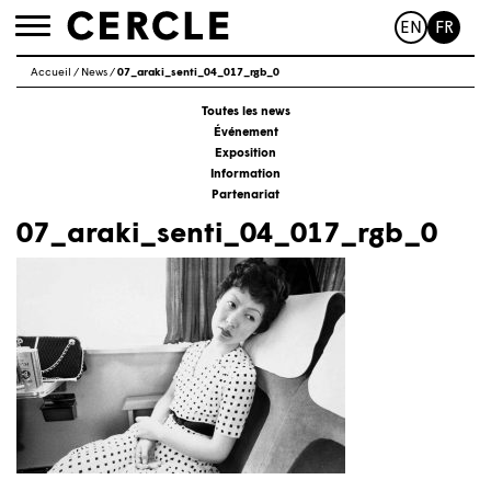
EN
FR
Toggle
navigation
Accueil
/
News
/
07_araki_senti_04_017_rgb_0
Toutes les news
Événement
Exposition
Information
Partenariat
07_araki_senti_04_017_rgb_0