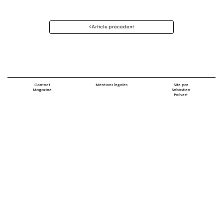
Navigation
Article précédent
des
articles
Contact
Mentions légales
Site par
Magazine
Sébastien
Poilvert