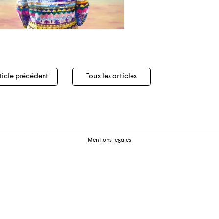
igation
ticle précédent
Tous les articles
cles
Mentions légales