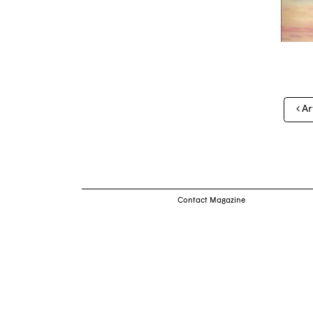
Nav
Ar
des
arti
Contact Magazine