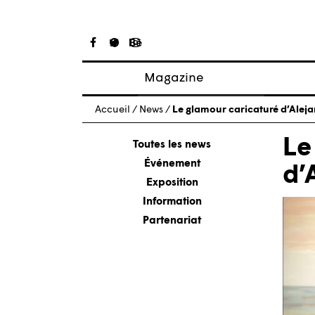
Magazine
Articles
Accueil
/
News
/
Le glamour caricaturé d’Aleja
À propos
Le
Numéros
Toutes les news
Événement
d’
Exposition
Information
Partenariat