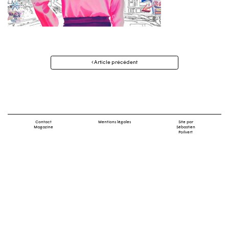
Navigation
Article précédent
des
articles
Contact
Mentions légales
Site par
Magazine
Sébastien
Poilvert