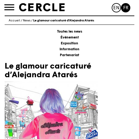
EN
FR
Toggle
navigation
Accueil
/
News
/
Le glamour caricaturé d’Alejandra Atarés
Toutes les news
Événement
Exposition
Information
Partenariat
Le glamour caricaturé
d’Alejandra Atarés