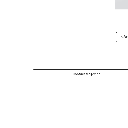
Nav
Ar
des
arti
Contact Magazine