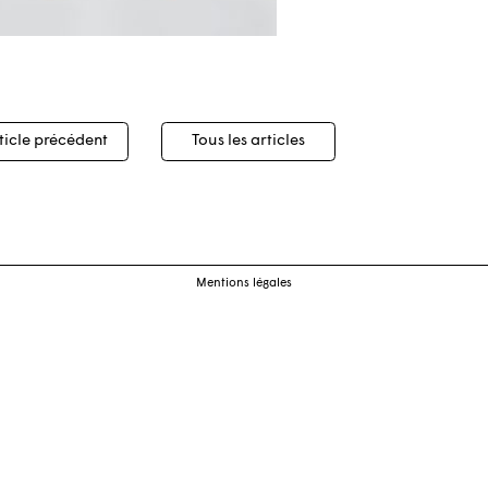
igation
ticle précédent
Tous les articles
cles
Mentions légales