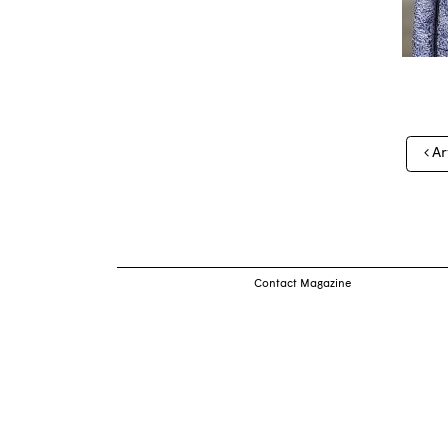
Nav
Ar
des
arti
Contact Magazine