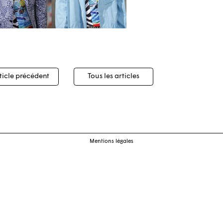
igation
ticle précédent
Tous les articles
cles
Mentions légales