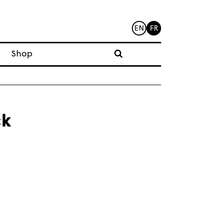
EN
FR
Shop
ck