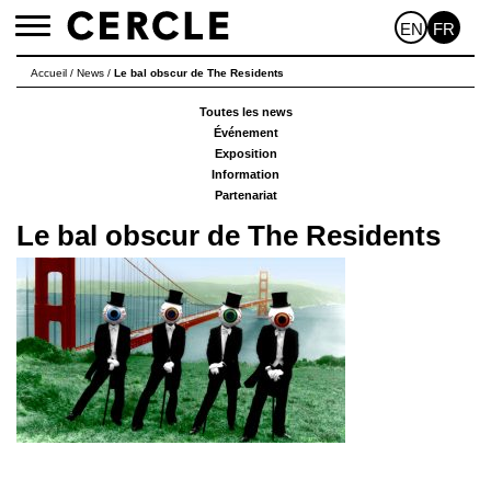
EN
FR
Toggle
navigation
Accueil
/
News
/
Le bal obscur de The Residents
Toutes les news
Événement
Exposition
Information
Partenariat
Le bal obscur de The Residents