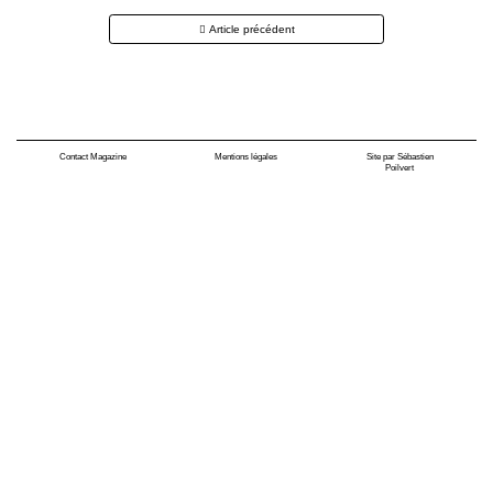
Navigation
Article précédent
des
articles
Contact Magazine
Mentions légales
Site par Sébastien
Poilvert