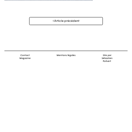
Navigation
Article précédent
des
articles
Contact
Mentions légales
Site par
Magazine
Sébastien
Poilvert