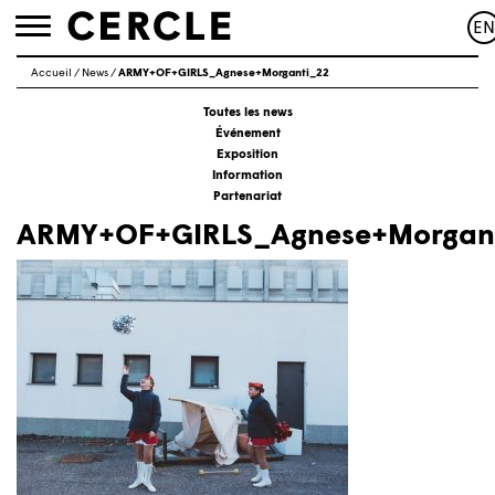
EN
Toggle
navigation
Accueil
/
News
/
ARMY+OF+GIRLS_Agnese+Morganti_22
Toutes les news
Événement
Exposition
Information
Partenariat
ARMY+OF+GIRLS_Agnese+Morgan